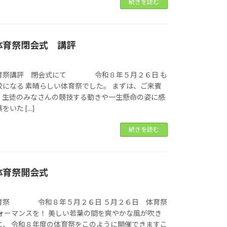
続きを読む
体育祭閉会式 講評
育祭講評 閉会式にて 令和８年５月２６日 も
になる 素晴らしい体育祭でした。 まずは、ご来賓
。生徒のみなさんの競技する動きや一生懸命の姿に感
いた […]
続きを読む
体育祭開会式
育祭 令和８年５月２６日 ５月２６日 体育祭
ォーマンスを！ 美しい若葉の間を爽やかな風が吹き
に、 令和８年度の体育祭をこのように開催できますこ