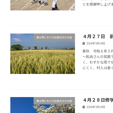
とを感謝申し上げます
４月２７日 
集会等における校長先生のお話
2026年5月18日
麦秋 令和８年５
～和尚さんの知恵
く、わずかな雨で
にくく、村人は長く苦
４月２８日修
集会等における校長先生のお話
2026年5月18日