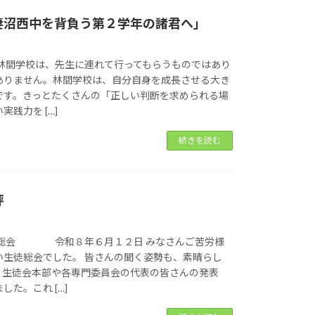
妻沼西中を背負う第２学年の諸君へ」
 林間学校は、先生に連れて行ってもらうものではあり
ありません。林間学校は、自分自身を成長させる大き
です。きっとたくさんの「正しい判断を求められる場
践力を […]
続きを読む
評
徒総会 令和８年６月１２日 みなさんご苦労様
い生徒総会でした。 皆さんの聞く姿勢も、素晴らし
、生徒会本部や各専門委員会の代表の皆さんの発表
た。これ […]