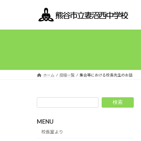
コ
ナ
ン
ビ
テ
ゲ
ン
ー
ツ
シ
へ
ョ
ス
ン
キ
に
ッ
移
プ
動
ホーム
投稿一覧
集会等における校長先生のお話
検索
MENU
校長室より