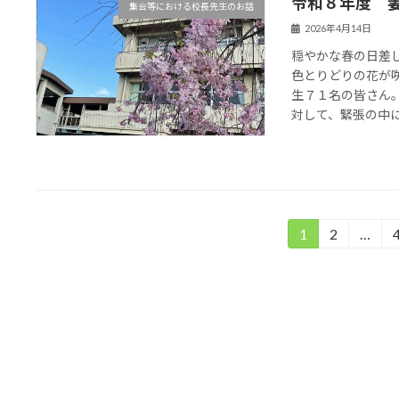
令和８年度 
集会等における校長先生のお話
2026年4月14日
穏やかな春の日差
色とりどりの花が
生７１名の皆さん
対して、緊張の中にも
投
1
2
…
固
固
定
定
稿
ペ
ペ
の
ー
ー
ジ
ジ
ペ
ー