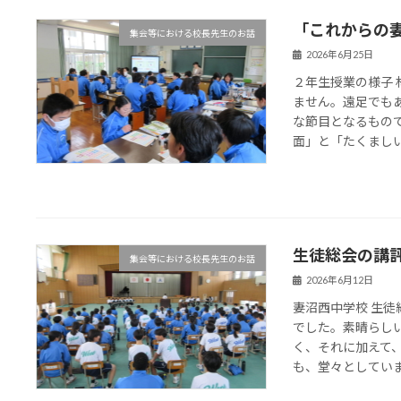
「これからの
集会等における校長先生のお話
2026年6月25日
２年生授業の様子
ません。遠足でも
な節目となるもの
面」と「たくましい実
生徒総会の講
集会等における校長先生のお話
2026年6月12日
妻沼西中学校 生
でした。素晴らし
く、それに加えて
も、堂々としていまし