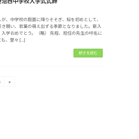
妻沼西中学校入学式式辞
しが、中学校の庭面に降りそそぎ、桜を初めとして、
咲き競い、若葉の萌え出ずる季節となりました。新入
。入学おめでとう。（略） 先程、担任の先生の呼名に
、堂々 […]
続きを読む
4
»
固
定
ペ
ー
ジ