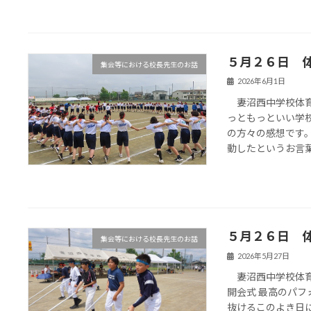
５月２６日 
集会等における校長先生のお話
2026年6月1日
妻沼西中学校体
っともっといい学校
の方々の感想です
動したというお言葉を
５月２６日 
集会等における校長先生のお話
2026年5月27日
妻沼西中学校体
開会式 最高のパフ
抜けるこのよき日