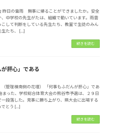
会 昨日の雷雨 無事に帰ることができましたか。安全
か、中学校の先生がたは、組織で動いています。雨雲
っこして判断をしている先生たち、教室で生徒のみん
たち、 […]
続きを読む
んが肝心」である
（管理棟南側の花壇） 「何事もふだんが肝心」であ
ら始まった、学校総合体育大会の熊谷市予選は、２９日
で一段落した。見事に勝ち上がり、県大会に出場する
とう […]
続きを読む