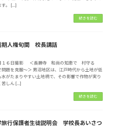
。 […]
続きを読む
前期人権旬間 校長講話
月１６日撮影 ＜長勝寺 和尚の知恵で 村守る
で問題を克服～＞ 男沼地区は、江戸時代から土地が低
も水がたまりやすい土地柄で、その影響で作物が実り
しん […]
続きを読む
学旅行保護者生徒説明会 学校長あいさつ