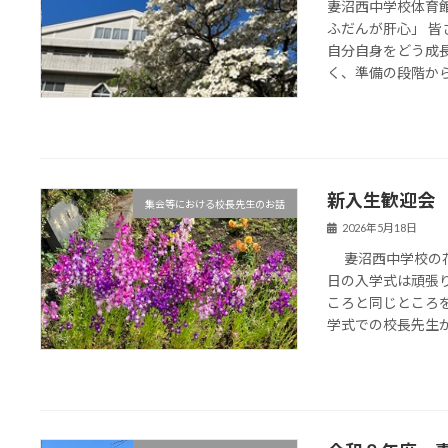
妻沼西中学校体育
ふだんが肝心」 
自分自身をどう成
く、準備の段階から、
新入生歓迎会
集会等における校長先生のお話
2026年5月18日
妻沼西中学校の花
日の入学式は頑張
ころと同じところ
学式での校長先生から