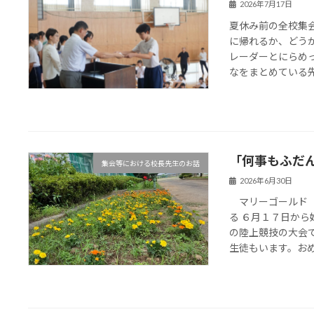
2026年7月17日
夏休み前の全校集
に帰れるか、どう
レーダーとにらめ
なをまとめている先生
「何事もふだ
集会等における校長先生のお話
2026年6月30日
マリーゴールド 
る ６月１７日か
の陸上競技の大会
生徒もいます。おめで