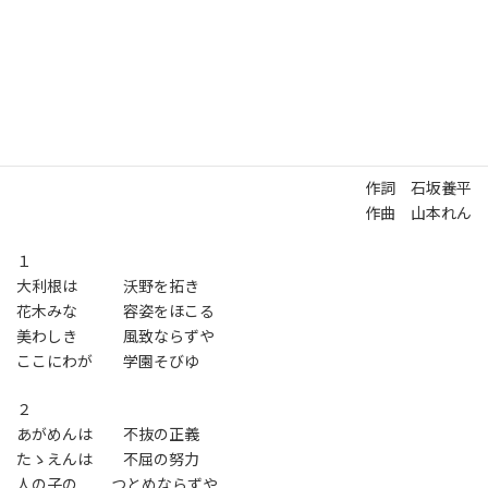
紋」より】
校歌
作詞 石坂養平
作曲 山本れん
１
大利根は 沃野を拓き
花木みな 容姿をほこる
美わしき 風致ならずや
ここにわが 学園そびゆ
２
あがめんは 不抜の正義
たゝえんは 不屈の努力
人の子の つとめならずや