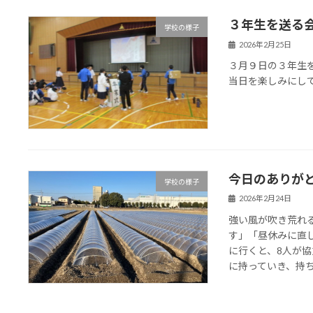
３年生を送る
学校の様子
2026年2月25日
３月９日の３年生
当日を楽しみにし
今日のありが
学校の様子
2026年2月24日
強い風が吹き荒れ
す」「昼休みに直
に行くと、8人が
に持っていき、持ち主