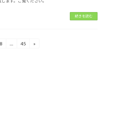
載します。ご覧ください。
続きを読む
8
…
45
»
固
固
定
定
ペ
ペ
ー
ー
ジ
ジ