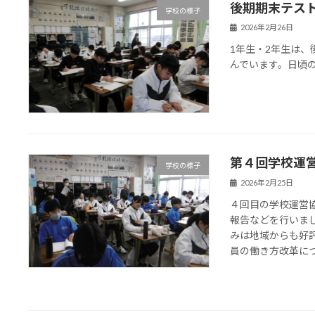
後期期末テス
学校の様子
2026年2月26日
1年生・2年生は
んでいます。日頃
第４回学校運
学校の様子
2026年2月25日
４回目の学校運営
報告などを行いま
みは地域からも好
員の働き方改革につい