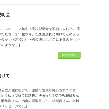
校説明会
Ａにおいて、２年生は高校説明会を実施しました。 高
いただき、２年生の今、①進路選択に向けてどのよう
いのか。②高校と中学校の違いはどこにあるのか。③
ような […]
続きを読む
向けて
県公立入試にむけて、激励の言葉が掲示されていま
はやく私立受験で進路先が決まった生徒や教職員みん
。用務員さん、給食の調理員さん、相談員さん、地域
メッセージで […]