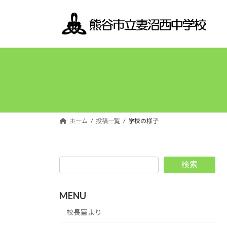
コ
ナ
ン
ビ
テ
ゲ
ン
ー
ツ
シ
へ
ョ
ス
ン
キ
に
ッ
移
プ
動
ホーム
投稿一覧
学校の様子
検索
MENU
校長室より