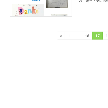
お手紙を下記に掲
投
«
1
…
16
17
1
固
固
固
定
定
定
稿
ペ
ペ
ペ
の
ー
ー
ー
ジ
ジ
ジ
ペ
ー
ジ
送
り