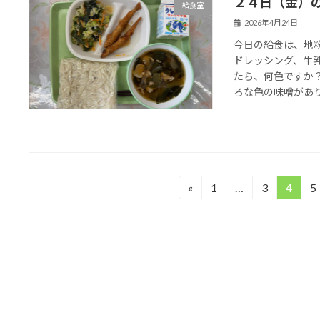
２４日（金）
給食室
2026年4月24日
今日の給食は、地
ドレッシング、牛
たら、何色ですか
ろな色の味噌がありま
投
«
1
…
3
4
5
固
固
固
定
定
定
稿
ペ
ペ
ペ
の
ー
ー
ー
ジ
ジ
ジ
ペ
ー