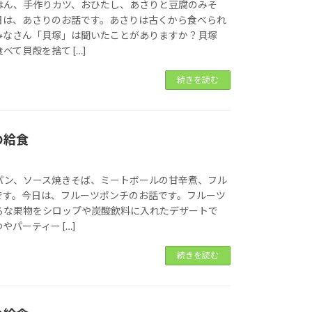
はん、手作りカツ、おひたし、あさりと豆腐のみそ
日は、あさりのお話です。あさりは古くから食べられ
みなさん「貝塚」は聞いたことがありますか？貝塚
べて貝殻を捨て […]
続きを読む
の給食
パン、ソース焼きそば、ミートボールの甘辛煮、フル
です。今日は、フルーツポンチのお話です。フルーツ
ろな果物をシロップや炭酸飲料に入れたデザートで
パーティー […]
続きを読む