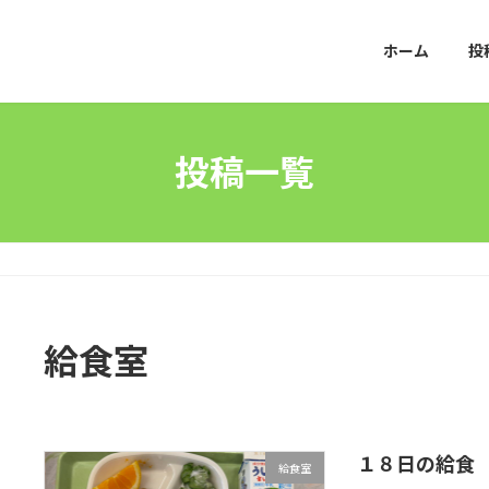
ホーム
投
投稿一覧
給食室
１８日の給食
給食室