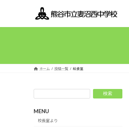
コ
ナ
ン
ビ
テ
ゲ
ン
ー
ツ
シ
へ
ョ
ス
ン
キ
に
ッ
移
プ
動
ホーム
投稿一覧
給食室
検索
MENU
校長室より