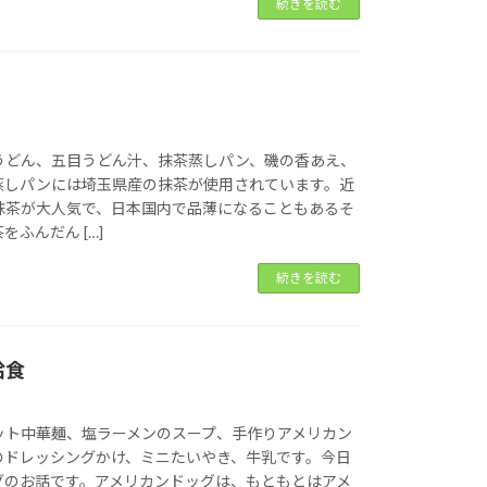
続きを読む
うどん、五目うどん汁、抹茶蒸しパン、磯の香あえ、
蒸しパンには埼玉県産の抹茶が使用されています。近
抹茶が大人気で、日本国内で品薄になることもあるそ
ふんだん […]
続きを読む
給食
ット中華麺、塩ラーメンのスープ、手作りアメリカン
のドレッシングかけ、ミニたいやき、牛乳です。今日
グのお話です。アメリカンドッグは、もともとはアメ