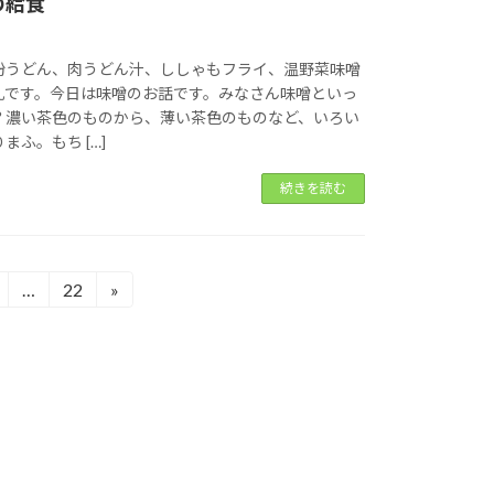
の給食
粉うどん、肉うどん汁、ししゃもフライ、温野菜味噌
乳です。今日は味噌のお話です。みなさん味噌といっ
？濃い茶色のものから、薄い茶色のものなど、いろい
ふ。もち […]
続きを読む
…
22
»
固
固
定
定
ペ
ペ
ー
ー
ジ
ジ