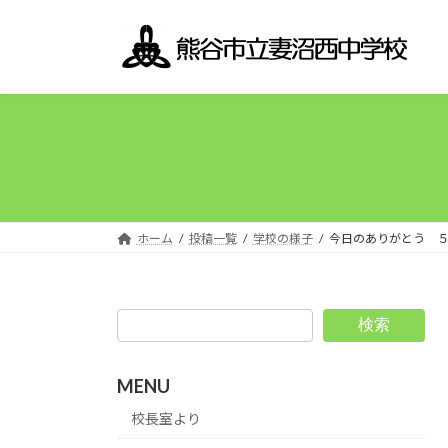
コ
ナ
ン
ビ
テ
ゲ
ン
ー
ツ
シ
へ
ョ
ス
ン
キ
に
ッ
移
プ
動
ホーム
投稿一覧
学校の様子
今日のありがとう
検索
MENU
校長室より