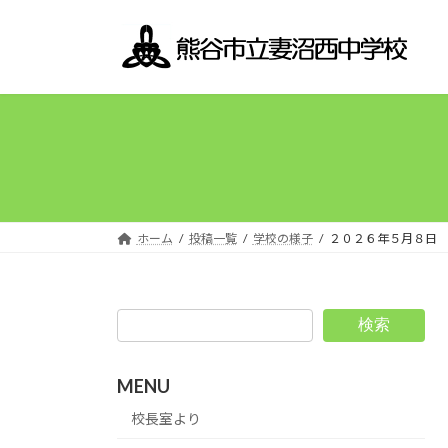
コ
ナ
ン
ビ
テ
ゲ
ン
ー
ツ
シ
へ
ョ
ス
ン
キ
に
ッ
移
プ
動
ホーム
投稿一覧
学校の様子
２０２６年５月８日 
検索
MENU
校長室より