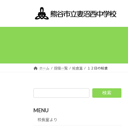
コ
ナ
ン
ビ
テ
ゲ
ン
ー
ツ
シ
へ
ョ
ス
ン
キ
に
ッ
移
プ
動
ホーム
投稿一覧
給食室
１２日の給食
検索
MENU
校長室より