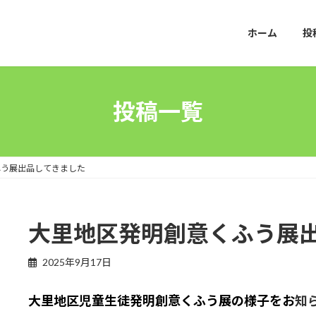
ホーム
投
投稿一覧
ふう展出品してきました
大里地区発明創意くふう展
2025年9月17日
大里地区児童生徒発明創意くふう展の様子をお
知