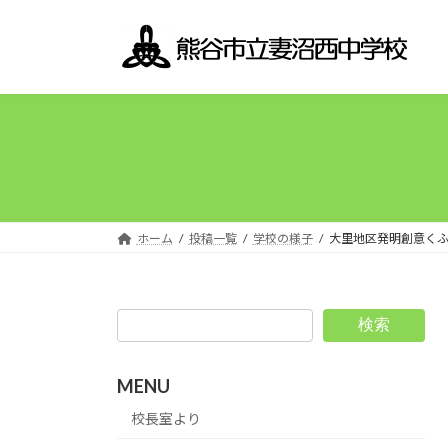
コ
ナ
ン
ビ
テ
ゲ
ン
ー
ツ
シ
へ
ョ
ス
ン
キ
に
ッ
移
プ
動
ホーム
投稿一覧
学校の様子
大里地区発明創意く
検索
MENU
校長室より