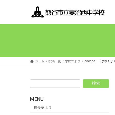
コ
ナ
ン
ビ
テ
ゲ
ン
ー
ツ
シ
へ
ョ
ス
ン
キ
に
ッ
移
プ
動
ホーム
投稿一覧
学校だより
080305 『学校
検索
MENU
校長室より