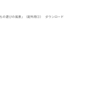
たちの遊びの風景」（配布用②）
ダウンロード