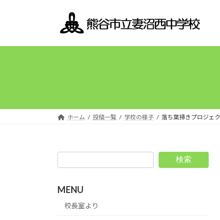
コ
ナ
ン
ビ
テ
ゲ
ン
ー
ツ
シ
へ
ョ
ス
ン
キ
に
ッ
移
プ
動
ホーム
投稿一覧
学校の様子
落ち葉掃きプロジェ
検索
MENU
校長室より